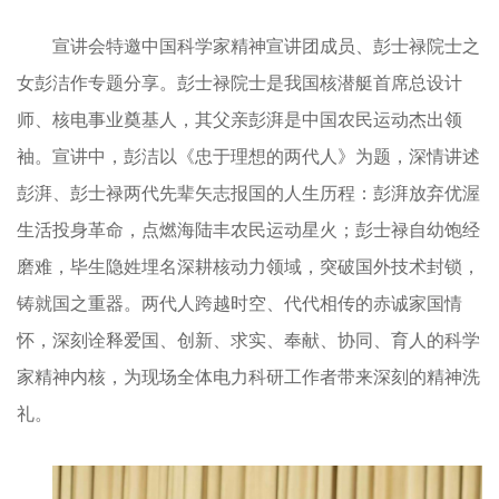
宣讲会特邀中国科学家精神宣讲团成员、彭士禄院士之
女彭洁作专题分享。彭士禄院士是我国核潜艇首席总设计
师、核电事业奠基人，其父亲彭湃是中国农民运动杰出领
袖。宣讲中，彭洁以《忠于理想的两代人》为题，深情讲述
彭湃、彭士禄两代先辈矢志报国的人生历程：彭湃放弃优渥
生活投身革命，点燃海陆丰农民运动星火；彭士禄自幼饱经
磨难，毕生隐姓埋名深耕核动力领域，突破国外技术封锁，
铸就国之重器。两代人跨越时空、代代相传的赤诚家国情
怀，深刻诠释爱国、创新、求实、奉献、协同、育人的科学
家精神内核，为现场全体电力科研工作者带来深刻的精神洗
礼。