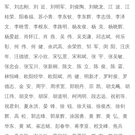
军、刘志刚、刘 近、刘明军、刘俊陶、刘晓龙、江 波、江
桂荣、阳春福、苏小青、李东钦、李东辉、李志强、李泽
文、李映雪、李根东、李路明、杨友俊、杨 克、杨晓辉、
杨爱超、肖怀江、肖 燕、吴 伟、吴克谦、邱志斌、何乐
彰、何 伟、何 健、余武高、余荣胜、邹 军、闵 阳、汪庆
年、汪德琥、宋小欣、宋弘景、宋和斌、张 宇、张吴敏、
张忠会、张宝川、张新桐、陈文、陈 立、陈 俊、陈 霖、
林恒峰、欧阳经华、欧阳斌、尚 健、明新才、罗时俊、罗
德志、金 安、周宇、周求宽、郑朝丹、宗 凯、胡戈飚、胡
江伟、胡灵华、胡琛、胡道明、柯鸿明、段志远、祝初等、
祝君剑、夏永洪、晏 锋、徐 锐、徐天福、徐俊杰、徐剑
辉、高 松、郭志锋、郭泉辉、涂国勇、黄 辉、黄 弘、黄
华东、黄 斌、崔志铭、彭春华、蒋李亚、程文峰、焦兵