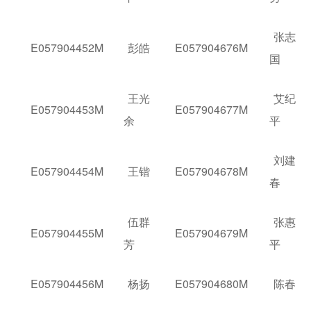
张志
E057904452M
彭皓
E057904676M
国
王光
艾纪
E057904453M
E057904677M
余
平
刘建
E057904454M
王锴
E057904678M
春
伍群
张惠
E057904455M
E057904679M
芳
平
E057904456M
杨扬
E057904680M
陈春