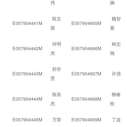
伟
娴
陈文
魏智
E057904441M
E057904665M
骏
素
何明
林志
E057904442M
E057904666M
杰
驰
郑学
E057904443M
E057904667M
许强
贤
陈辰
柳春
E057904444M
E057904668M
杰
枝
E057904445M
万荣
E057904669M
丁波