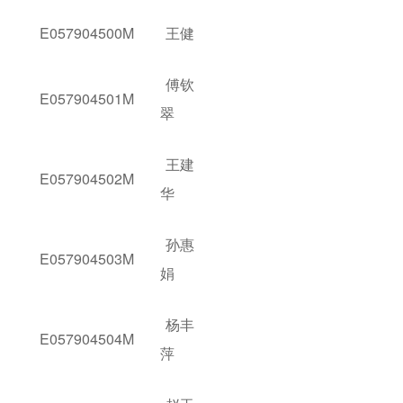
E057904500M
王健
傅钦
E057904501M
翠
王建
E057904502M
华
孙惠
E057904503M
娟
杨丰
E057904504M
萍