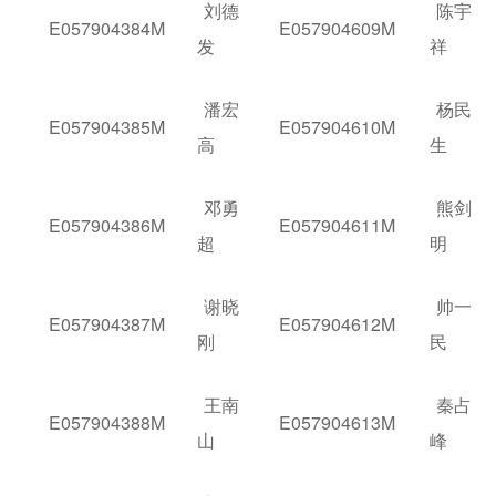
刘德
陈宇
E057904384M
E057904609M
发
祥
潘宏
杨民
E057904385M
E057904610M
高
生
邓勇
熊剑
E057904386M
E057904611M
超
明
谢晓
帅一
E057904387M
E057904612M
刚
民
王南
秦占
E057904388M
E057904613M
山
峰