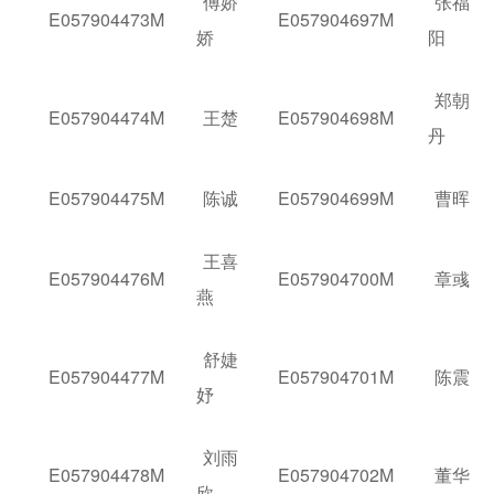
傅娇
张福
E057904473M
E057904697M
娇
阳
郑朝
E057904474M
王楚
E057904698M
丹
E057904475M
陈诚
E057904699M
曹晖
王喜
E057904476M
E057904700M
章彧
燕
舒婕
E057904477M
E057904701M
陈震
妤
刘雨
E057904478M
E057904702M
董华
欣