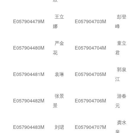
王立
彭登
E057904479M
E057904703M
娜
峰
严金
童立
E057904480M
E057904704M
花
君
郭泉
E057904481M
袁琳
E057904705M
江
张景
游春
E057904482M
E057904706M
景
元
龚水
E057904483M
刘珺
E057904707M
泉