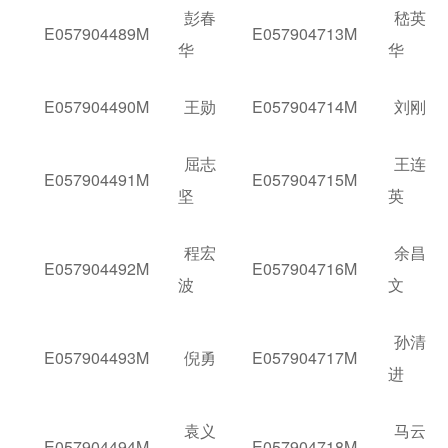
彭春
嵇英
E057904489M
E057904713M
华
华
E057904490M
王勋
E057904714M
刘刚
屈志
王连
E057904491M
E057904715M
坚
英
程宏
余昌
E057904492M
E057904716M
波
文
孙清
E057904493M
倪勇
E057904717M
进
袁义
马云
E057904494M
E057904718M