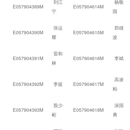
刘江
杨敬
E057904389M
E057904614M
宁
国
张运
郑雄
E057904390M
E057904615M
耀
波
雷和
E057904391M
E057904616M
李斌
林
高凌
E057904392M
李挺
E057904617M
粕
殷少
涂国
E057904393M
E057904618M
彬
勇