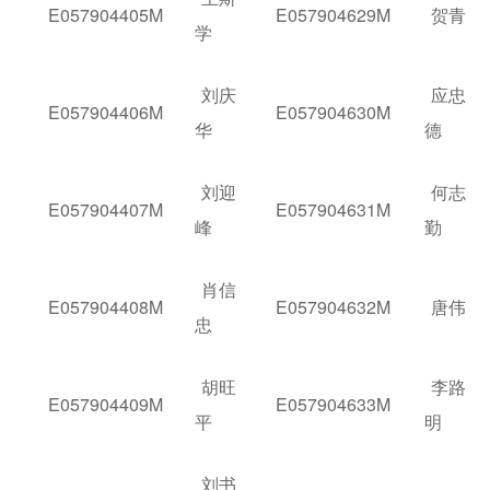
E057904405M
E057904629M
贺青
学
刘庆
应忠
E057904406M
E057904630M
华
德
刘迎
何志
E057904407M
E057904631M
峰
勤
肖信
E057904408M
E057904632M
唐伟
忠
胡旺
李路
E057904409M
E057904633M
平
明
刘书