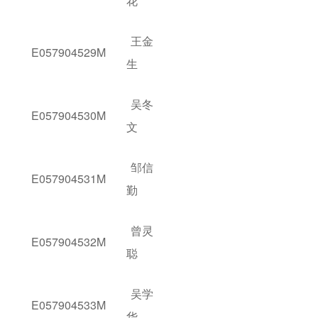
花
王金
E057904529M
生
吴冬
E057904530M
文
邹信
E057904531M
勤
曾灵
E057904532M
聪
吴学
E057904533M
华