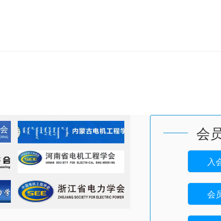
会
入
会