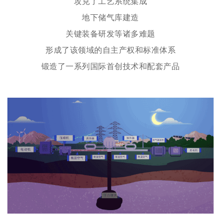
攻克了工艺系统集成
地下储气库建造
关键装备研发等诸多难题
形成了该领域的自主产权和标准体系
锻造了一系列国际首创技术和配套产品