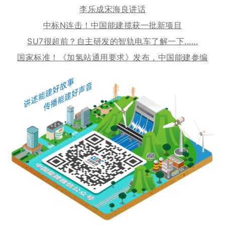
李乐成宋海良讲话
中标N连击！中国能建揽获一批新项目
SU7很超前？自主研发的智轨电车了解一下......
国家标准！《加氢站通用要求》发布，中国能建参编