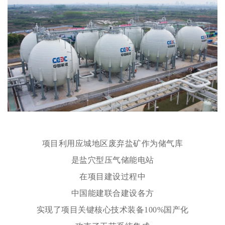
项目利用应城地区废弃盐矿作为储气库
是盐穴型压气储能电站
在项目建设过程中
中国能建联合建设各方
实现了项目关键核心技术装备100%国产化